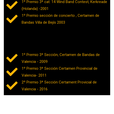
1º Premio 3ª cat. 14 Wind Band Contest, Kerkreade
(Holanda) -2001
1º Premio sección de concierto , Certamen de
Bandas Villa de Bejís 2003
1º Premio 3ª Sección, Certamen de Bandas de
Valencia - 2009
1º Premio 3ª Sección Certamen Provincial de
Valencia- 2011
2º Premio 3ª Sección Certament Provicial de
Valencia - 2016